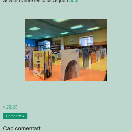
Si voleu veure les fotos cliqueu
aquí
a
20:07
Comparteix
Cap comentari: