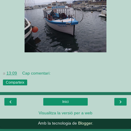
a
13:09
Cap comentari:
Comparteix
‹
›
Inici
Visualitza la versió per a web
Amb la tecnologia de
Blogger
.