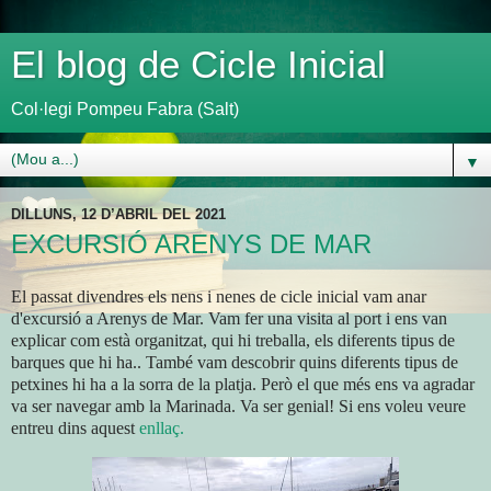
El blog de Cicle Inicial
Col·legi Pompeu Fabra (Salt)
▼
DILLUNS, 12 D’ABRIL DEL 2021
EXCURSIÓ ARENYS DE MAR
El passat divendres els nens i nenes de cicle
inicial
vam anar
d'excursió a Arenys de Mar. Vam fer una visita al port i ens van
explicar com està organitzat
, qui
hi treballa, els diferents tipus de
barques que hi ha.
. També
vam
descobrir
quins diferents tipus de
petxines hi ha a la sorra de la platja. Però el que més ens va agradar
va ser navegar amb la Marinada. Va ser genial! Si ens voleu veure
entreu dins aquest
enllaç.