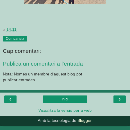
a
14:11
Comparteix
Cap comentari:
Publica un comentari a l'entrada
Nota: Només un membre d'aquest blog pot
publicar entrades.
‹
›
Inici
Visualitza la versió per a web
Amb la tecnologia de
Blogger
.